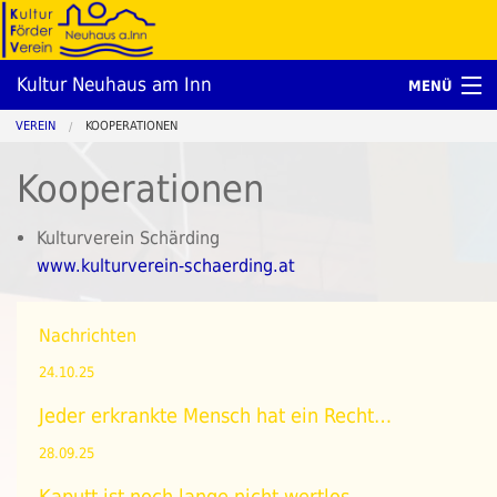
Kultur Neuhaus am Inn
MENÜ
VEREIN
KOOPERATIONEN
Kalender
Kooperationen
Berichte
Newsletter
Kulturverein Schärding
www.kulturverein-schaerding.at
Verein
Nachrichten
24.10.25
Jeder erkrankte Mensch hat ein Recht…
28.09.25
Kaputt ist noch lange nicht wertlos